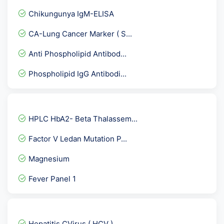
Chikungunya IgM-ELISA
CA-Lung Cancer Marker ( S...
Anti Phospholipid Antibod...
Phospholipid IgG Antibodi...
Cardiolipin Antibodies Ig...
Anti DNase B Antibody
HPLC HbA2- Beta Thalassem...
Thyroid Profile Advance
Factor V Ledan Mutation P...
PSA Free - Prostate Speci...
Magnesium
Diabetes Care Advance @91...
Fever Panel 1
Anti Thrombin III ( 3 )
Urine Culture
PLGF-PLACENTAL GROWTH FAC...
Hepatitis CVirus ( HCV )...