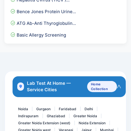
BCR-ABL Translocation RTP...
Bence Jones Protein Urine...
DLC - Differential leukoc...
ATG Ab-Anti Thyroglobulin...
UPT-Pregnancy Test or Uri...
Basic Allergy Screening
Aspergillus IgE
Toxoplasma Gondii IgG Avi...
Phospholipid IgM Antibodi...
Anti Scl-70 Antibody
Anti Phospholipid Antibod...
Lab Test At Home —
Home
Service Cities
Collection
Hepatitis A Total
SMITH ( Sm ) IgG Antibodi...
Noida
Gurgaon
Faridabad
Delhi
|
|
|
|
Indirapuram
Ghaziabad
Greater Noida
|
|
|
Greater Noida Extension (west)
Noida Extension
|
|
Greater Noida west
Varanasi
Jaipur
Mumbai
|
|
|
|