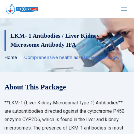
LKM- 1 Antibodies / Liver Kidney
Microsome Antibody IFA
Home
Comprehensive health assessment package.
About This Package
**LKM-1 (Liver Kidney Microsomal Type 1) Antibodies**
are autoantibodies directed against the cytochrome P450
enzyme CYP2D6, which is found in the liver and kidney
microsomes. The presence of LKM-1 antibodies is most