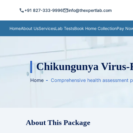
call
mail
+91 827-333-9996
info@thexpertlab.com
Home
About Us
Services
Lab Tests
Book Home Collection
Pay No
Chikungunya Virus-
Home
Comprehensive health assessment 
About This Package