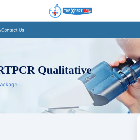
w
Contact Us
RTPCR Qualitative
package.