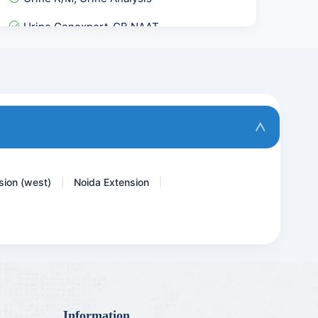
Urine Genexpert-CB NAAT
Erythropoietin- EPO
GGT- Gamma Glutamyl Trans...
5 Alpha- Dihydrotestoster...
HLA- Celiac Disease ( DR-...
sion (west)
Noida Extension
|
|
Information