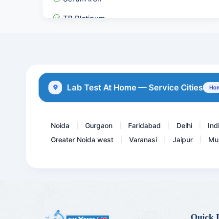
TB Platinum
FBS & PP Blood Sugar
Aldolase
ATG Ab-Anti Thyroglobulin...
Lab Test At Home — Service Cities
Hom
Serum Immunofixation Elec...
Noida
Gurgaon
Faridabad
Delhi
Ind
|
|
|
|
Greater Noida west
Varanasi
Jaipur
Mu
|
|
|
Quick 