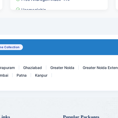
Haemoglobin
Complete Healthy Male Pro...
FSH- Follicle Stimulating...
Complement Total ( CH 50...
e Collection
Fertility Panel 2
irapuram
Ghaziabad
Greater Noida
Greater Noida Exten
|
|
|
mbai
Patna
Kanpur
|
|
|
Links
Popular Packages