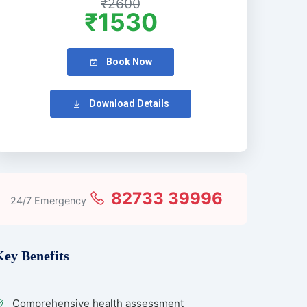
₹2600
₹1530
Book Now
Download Details
82733 39996
24/7 Emergency
Key Benefits
Comprehensive health assessment