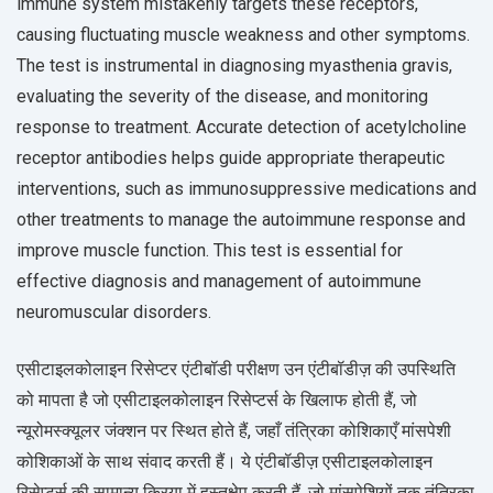
immune system mistakenly targets these receptors,
causing fluctuating muscle weakness and other symptoms.
The test is instrumental in diagnosing myasthenia gravis,
evaluating the severity of the disease, and monitoring
response to treatment. Accurate detection of acetylcholine
receptor antibodies helps guide appropriate therapeutic
interventions, such as immunosuppressive medications and
other treatments to manage the autoimmune response and
improve muscle function. This test is essential for
effective diagnosis and management of autoimmune
neuromuscular disorders.
एसीटाइलकोलाइन रिसेप्टर एंटीबॉडी परीक्षण उन एंटीबॉडीज़ की उपस्थिति
को मापता है जो एसीटाइलकोलाइन रिसेप्टर्स के खिलाफ होती हैं, जो
न्यूरोमस्क्यूलर जंक्शन पर स्थित होते हैं, जहाँ तंत्रिका कोशिकाएँ मांसपेशी
कोशिकाओं के साथ संवाद करती हैं। ये एंटीबॉडीज़ एसीटाइलकोलाइन
रिसेप्टर्स की सामान्य क्रिया में हस्तक्षेप करती हैं, जो मांसपेशियों तक तंत्रिका