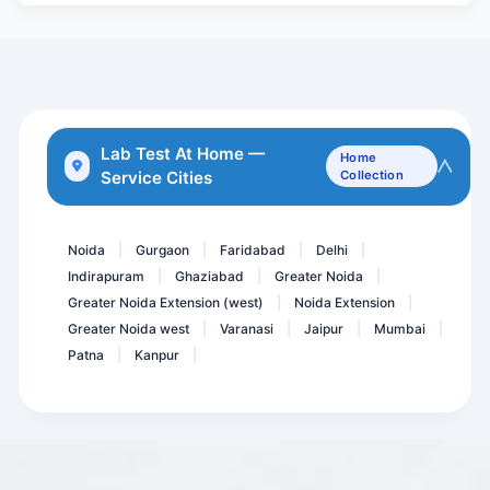
Rubella Virus- German Mea...
Serum Prolactin ( PRL ) -...
TORCH panel IgG & IgM -10...
TTG/ DGP
PRL -Serum Prolactin
Lab Test At Home —
Home
Service Cities
Collection
C1 Inhibitor ( C1- INH )...
CPK MB- Mass
Noida
Gurgaon
Faridabad
Delhi
|
|
|
|
Indirapuram
Ghaziabad
Greater Noida
|
|
|
Greater Noida Extension (west)
Noida Extension
|
|
Greater Noida west
Varanasi
Jaipur
Mumbai
|
|
|
|
Patna
Kanpur
|
|