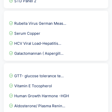
STD Panel 2
Widal and Thypi Dot IgG &...
H1N1 RTPCR
Rubella Virus German Meas...
Brucella Antibody IgG
Serum Copper
GAD-65 AB IFA
HCV Viral Load-Hepatitis...
Serum Creatinine
Galactomannan ( Aspergill...
Phosphorus Calcium & Uric...
Arthritis Panel 1 @ 34 Te...
Sputum Genexpert- CB NAAT
GTT- glucose tolerance te...
E2- Estradiol/ Estrogen
Vitamin E Tocopherol
SMA- ASMA / Anti Smooth M...
Human Growth Harmone -HGH
Osmotic Fragility Test- R...
Aldosterone/ Plasma Renin...