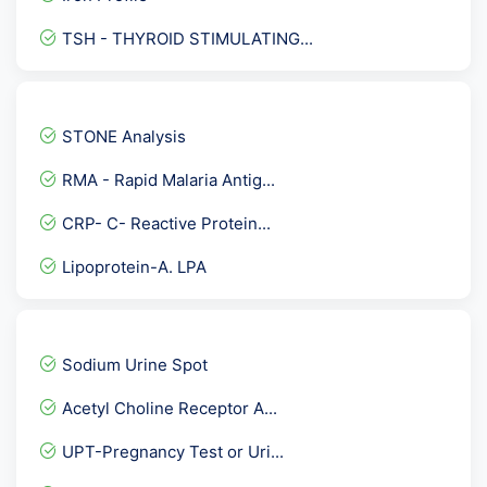
TSH - THYROID STIMULATING...
Phospholipid IgM Antibodi...
HEART CARE PROFILE- ESSEN...
STONE Analysis
Quantiferon TB Gold - Int...
RMA - Rapid Malaria Antig...
D- Dimer Quantitative
CRP- C- Reactive Protein...
ANA ( IFA )-Anti Nuclear...
Lipoprotein-A. LPA
Aldolase
Serum Protein Electrophor...
Anti A- IgG Titre
Sodium Urine Spot
24 hour urine for Metanep...
Acetyl Choline Receptor A...
EARLY PREGNANCY CHECKUP
UPT-Pregnancy Test or Uri...
Anti Thrombin III ( 3 )