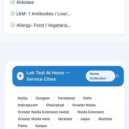
Aldolase
CPK- NAC- Creatinine Phos...
LKM- 1 Antibodies / Liver...
ABO Group and RH Type - B...
Allergy- Food ( Vegetaria...
Fertility Panel 2
Toxoplasma Gondii IgG & I...
Vitamin D3 Test / Vitamin...
C4 - Complement 4
Chlamydia Trachomatis IgG...
Lab Test At Home —
Home
Service Cities
Collection
MTB DNA PCR - Qualitative
FT3- F Triiodothyronine
Noida
Gurgaon
Faridabad
Delhi
|
|
|
|
Indirapuram
Ghaziabad
Greater Noida
|
|
|
Greater Noida Extension (west)
Noida Extension
|
|
Greater Noida west
Varanasi
Jaipur
Mumbai
|
|
|
|
Patna
Kanpur
|
|