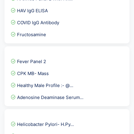
HAV IgG ELISA
COVID IgG Antibody
Fructosamine
dsDNA - Anti Double Stand...
Full Body Checkup:- Packa...
Fever Panel 2
STONE Analysis
CPK MB- Mass
CA 15.3- Breast Cancer Ma...
Healthy Male Profile :- @...
Amylase
Adenosine Deaminase Serum...
5 Alpha- Dihydrotestoster...
Epstein Barr Virus ( EBV...
Serum Creatinine
Helicobacter Pylori- H.Py...
Chikungunya Virus IgMAnti...