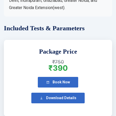
Delhi, Indirapuram, Ghaziabad, Greater Noida, and
Greater Noida Extension(west).
Included Tests & Parameters
Package Price
₹750
₹390
Book Now
Download Details