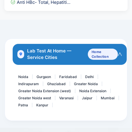
Anti HBc- Total, Hepatiti...
Lipase
Dengue IgG Elisa
Toxoplasma Gondii IgG Avi...
Troponin- I Quantitative
Pregnancy Care 2.1 @ 57 T...
Lab Test At Home —
Home
Service Cities
Collection
Thyphi Dot IgG Rapid- Thy...
Hepatitis C virus Total A...
Noida
Gurgaon
Faridabad
Delhi
|
|
|
|
Indirapuram
Ghaziabad
Greater Noida
|
|
|
Greater Noida Extension (west)
Noida Extension
|
|
Greater Noida west
Varanasi
Jaipur
Mumbai
|
|
|
|
Patna
Kanpur
|
|