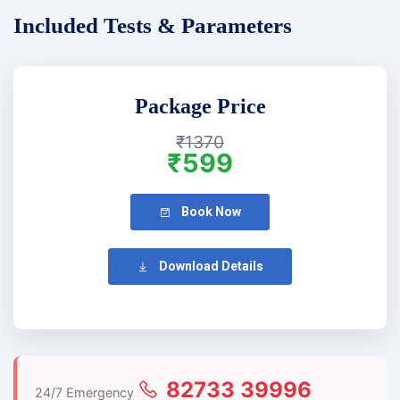
Included Tests & Parameters
Package Price
₹1370
₹599
Book Now
Download Details
82733 39996
24/7 Emergency