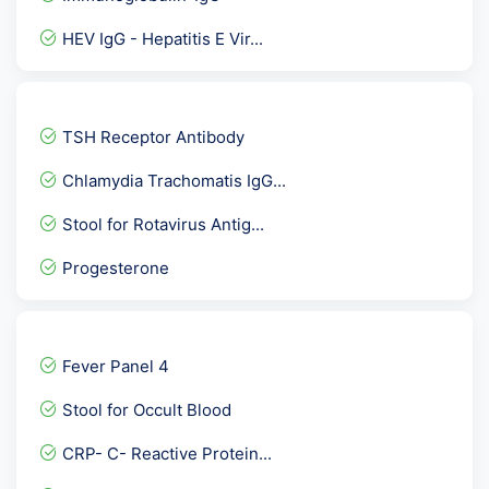
HEV IgG - Hepatitis E Vir...
Anti MOG ( Myelin Oligode...
Anti HAV -IgM Anti Hepat...
TSH Receptor Antibody
Urine R/M - UTI detailed
Chlamydia Trachomatis IgG...
HOMA- IR - Insulin Resist...
Stool for Rotavirus Antig...
Carbamazepine Tegretol,Ma...
Progesterone
Fat Globules (Stool)
Senior Female- Full Body...
Dengue IgG Rapid
Fever Panel 4
Allergy Drugs
Stool for Occult Blood
Insulin- Random
CRP- C- Reactive Protein...
Urine Protein Electrophor...