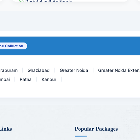
Parietal cell Antibody
Leishmania ( KALA AZAR )...
VDRL- RPR for Syphilis
Filaria Antigen
e Collection
Obesity Panel
irapuram
Ghaziabad
Greater Noida
Greater Noida Exten
|
|
|
mbai
Patna
Kanpur
|
|
|
Links
Popular Packages