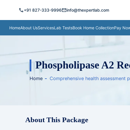
call
mail
+91 827-333-9996
info@thexpertlab.com
Home
About Us
Services
Lab Tests
Book Home Collection
Pay No
Phospholipase A2 Re
Home
Comprehensive health assessment 
About This Package