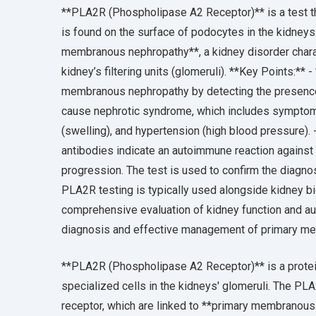
**PLA2R (Phospholipase A2 Receptor)** is a test t
is found on the surface of podocytes in the kidneys
membranous nephropathy**, a kidney disorder chara
kidney’s filtering units (glomeruli). **Key Points:*
membranous nephropathy by detecting the presence 
cause nephrotic syndrome, which includes symptoms 
(swelling), and hypertension (high blood pressure). 
antibodies indicate an autoimmune reaction against t
progression. The test is used to confirm the diagnos
PLA2R testing is typically used alongside kidney bi
comprehensive evaluation of kidney function and au
diagnosis and effective management of primary m
**PLA2R (Phospholipase A2 Receptor)** is a protei
specialized cells in the kidneys' glomeruli. The PL
receptor, which are linked to **primary membranous