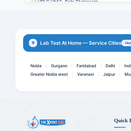
HPLC HbA2- Beta Thalassem...
Sodium Urine Spot
Beta 2 Glycoprotein Panel...
FECAL CALPROTECTIN-Stool
Lab Test At Home — Service Cities
Hom
CA 15.3- Breast Cancer Ma...
Noida
Gurgaon
Faridabad
Delhi
Ind
|
|
|
|
Greater Noida west
Varanasi
Jaipur
Mu
|
|
|
Quick 