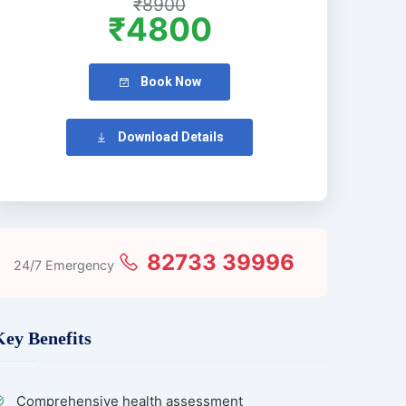
₹8900
₹4800
Book Now
Download Details
82733 39996
24/7 Emergency
Key Benefits
Comprehensive health assessment