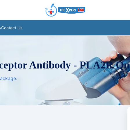
w
Contact Us
ceptor Antibody - PLA2R Qua
package.