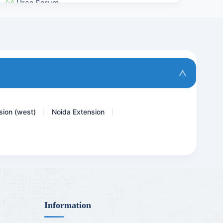
Urea Serum
FBS & PP Blood Sugar
Dengue IgG & IgM Rapid
Total Protein- Protein
PTH-Intact Parathyroid Ho...
sion (west)
Noida Extension
|
|
Information