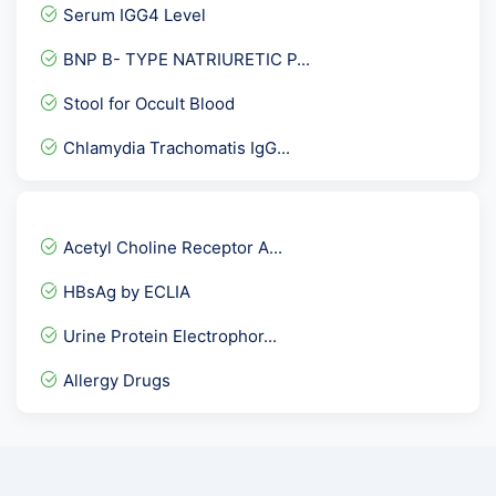
SMITH ( Sm ) IgG Antibodi...
Serum IGG4 Level
Aldolase
BNP B- TYPE NATRIURETIC P...
Calcium Ionized
Stool for Occult Blood
CA-Lung Cancer Marker ( S...
Chlamydia Trachomatis IgG...
Healthy Male Profile :- @...
AMH Plus
Sputum Genexpert- CB NAAT
Acetyl Choline Receptor A...
Anti DNase B Antibody
HBsAg by ECLIA
C ANCA -PR3 - Serin Prote...
Urine Protein Electrophor...
Complement Total ( CH 50...
Allergy Drugs
ANA ( ELISA ) - Anti Nucl...
ATG Ab-Anti Thyroglobulin...
Typhi Dot IgG/ IgM