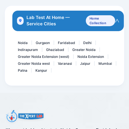
Lipoprotein-A. LPA
Anti Phospholipid Antibod...
Lab Test At Home —
Home
Service Cities
Collection
PLGF-PLACENTAL GROWTH FAC...
Albumin Serum
Noida
Gurgaon
Faridabad
Delhi
|
|
|
|
Indirapuram
Ghaziabad
Greater Noida
|
|
|
Greater Noida Extension (west)
Noida Extension
|
|
Greater Noida west
Varanasi
Jaipur
Mumbai
|
|
|
|
Patna
Kanpur
|
|