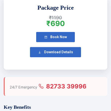
Package Price
₹1190
₹690
Book Now
Download Details
82733 39996
24/7 Emergency
Key Benefits