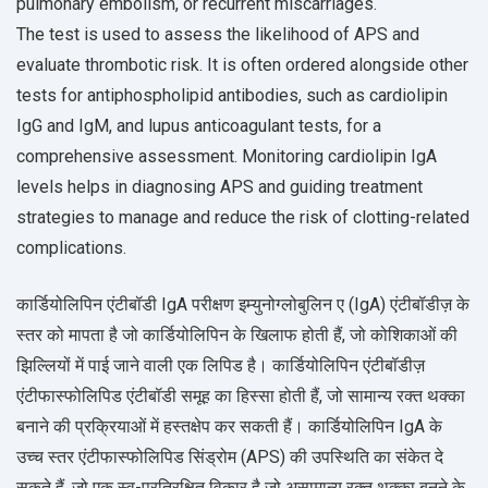
pulmonary embolism, or recurrent miscarriages.
The test is used to assess the likelihood of APS and
evaluate thrombotic risk. It is often ordered alongside other
tests for antiphospholipid antibodies, such as cardiolipin
IgG and IgM, and lupus anticoagulant tests, for a
comprehensive assessment. Monitoring cardiolipin IgA
levels helps in diagnosing APS and guiding treatment
strategies to manage and reduce the risk of clotting-related
complications.
कार्डियोलिपिन एंटीबॉडी IgA परीक्षण इम्युनोग्लोबुलिन ए (IgA) एंटीबॉडीज़ के
स्तर को मापता है जो कार्डियोलिपिन के खिलाफ होती हैं, जो कोशिकाओं की
झिल्लियों में पाई जाने वाली एक लिपिड है। कार्डियोलिपिन एंटीबॉडीज़
एंटीफास्फोलिपिड एंटीबॉडी समूह का हिस्सा होती हैं, जो सामान्य रक्त थक्का
बनाने की प्रक्रियाओं में हस्तक्षेप कर सकती हैं। कार्डियोलिपिन IgA के
उच्च स्तर एंटीफास्फोलिपिड सिंड्रोम (APS) की उपस्थिति का संकेत दे
सकते हैं, जो एक स्व-प्रतिरक्षित विकार है जो असामान्य रक्त थक्का बनने के