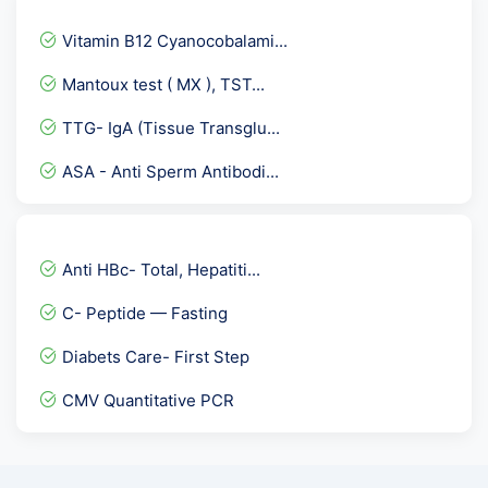
TIBC Total - Iron Binding...
Vitamin B12 Cyanocobalami...
HIV 1 & 2 Rapid Test -...
Mantoux test ( MX ), TST...
Fertility Panel 2
TTG- IgA (Tissue Transglu...
Urine ACR- Microalbumin C...
ASA - Anti Sperm Antibodi...
Typhi Dot-IgG
H.Pylori ( Helicobacter P...
TB Platinum
Anti HBc- Total, Hepatiti...
Sputum fungal KOH
C- Peptide — Fasting
Hepatitis E Virus-IgM Ant...
Diabets Care- First Step
UPT-Pregnancy Test or Uri...
CMV Quantitative PCR
Insulin -Fasting
Allergy Aspergillus Fumig...
Weil Felix Test