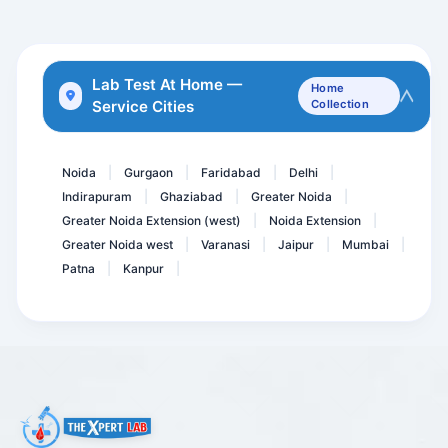
Total Health Diamond Pack...
HBsAg- Hepatitis B Surfac...
Lab Test At Home —
Home
Service Cities
Collection
Cytomegalo Virus - CMV -...
Urine Cannabinoids
Noida
Gurgaon
Faridabad
Delhi
|
|
|
|
Indirapuram
Ghaziabad
Greater Noida
|
|
|
Greater Noida Extension (west)
Noida Extension
|
|
Greater Noida west
Varanasi
Jaipur
Mumbai
|
|
|
|
Patna
Kanpur
|
|