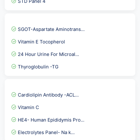
STD Panel 4
Lupus Anticoagulant By DR...
GCT Test
SGOT-Aspartate Aminotrans...
Anti Centromere antibody
Vitamin E Tocopherol
ACE- Angiotensin Converti...
24 Hour Urine For Microal...
Sputum Fungal
Thyroglobulin -TG
Rubella Virus- German Mea...
Smart Fit Package @71 Tes...
Toxoplasma Gondii IgG & I...
Cardiolipin Antibody -ACL...
HLA-B27 By PCR
Vitamin C
CA 72.4 Gastric Cancer Ma...
HE4- Human Epididymis Pro...
HBsAg - Hepatitis B Surfa...
Electrolytes Panel- Na k...