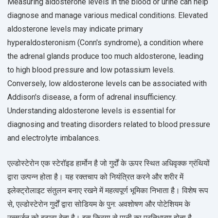
Measuring aldosterone levels in the blood or urine can help
diagnose and manage various medical conditions. Elevated
aldosterone levels may indicate primary
hyperaldosteronism (Conn's syndrome), a condition where
the adrenal glands produce too much aldosterone, leading
to high blood pressure and low potassium levels.
Conversely, low aldosterone levels can be associated with
Addison's disease, a form of adrenal insufficiency.
Understanding aldosterone levels is essential for
diagnosing and treating disorders related to blood pressure
and electrolyte imbalances.
एल्डोस्टेरोन एक स्टेरॉइड हार्मोन है जो गुर्दों के ऊपर स्थित अधिवृक्क ग्रंथियों
द्वारा उत्पन्न होता है। यह रक्तचाप को नियंत्रित करने और शरीर में
इलेक्ट्रोलाइट संतुलन बनाए रखने में महत्वपूर्ण भूमिका निभाता है। विशेष रूप
से, एल्डोस्टेरोन गुर्दों द्वारा सोडियम के पुन: अवशोषण और पोटेशियम के
उत्सर्जन को बढ़ावा देता है। इस क्रिया से पानी का प्रतिधारण होता है,