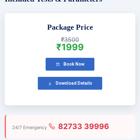
Package Price
₹3500
₹1999
Book Now
Download Details
82733 39996
24/7 Emergency