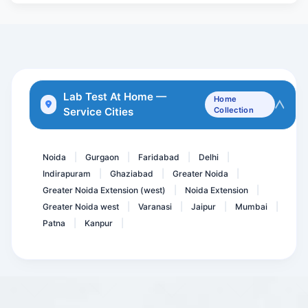
Cardiolipin Antibody- ACL...
ENA/ANA Quantitative Prof...
Herpes Simplex Virus I &...
Sputum Fungal Culture
ANC Profile / Antenatal P...
Lab Test At Home —
Home
Service Cities
Collection
Vitamin B12, Active Holot...
TLC- Total Leucocyte Coun...
Noida
Gurgaon
Faridabad
Delhi
|
|
|
|
Indirapuram
Ghaziabad
Greater Noida
|
|
|
Greater Noida Extension (west)
Noida Extension
|
|
Greater Noida west
Varanasi
Jaipur
Mumbai
|
|
|
|
Patna
Kanpur
|
|