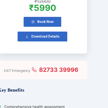
₹12000
₹5990
Book Now
Download Details
82733 39996
24/7 Emergency
Key Benefits
Comprehensive health assessment