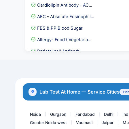
Cardiolipin Antibody - AC...
AEC - Absolute Eosinophil...
FBS & PP Blood Sugar
Allergy- Food ( Vegetaria...
Parietal cell Antibody
G6PD ( Quantitative )
Biotinidase Activity Qua...
Insulin- Post Prandial (...
Lab Test At Home — Service Cities
Hom
Potassium-K
Noida
Gurgaon
Faridabad
Delhi
Ind
|
|
|
|
Greater Noida west
Varanasi
Jaipur
Mu
|
|
|