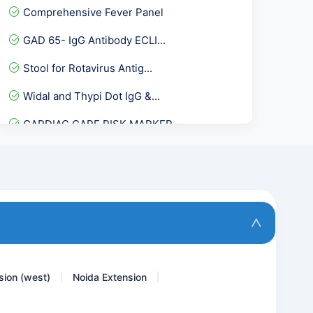
Comprehensive Fever Panel
GAD 65- IgG Antibody ECLI...
Stool for Rotavirus Antig...
Widal and Thypi Dot IgG &...
CARDIAC CARE RISK MARKER-...
PRL -Serum Prolactin
Hepatitis A Virus- IGG An...
AMA - Anti Mitochondrial...
Vitamin B12, Active Holot...
sion (west)
Noida Extension
|
|