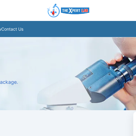
w
Contact Us
package.