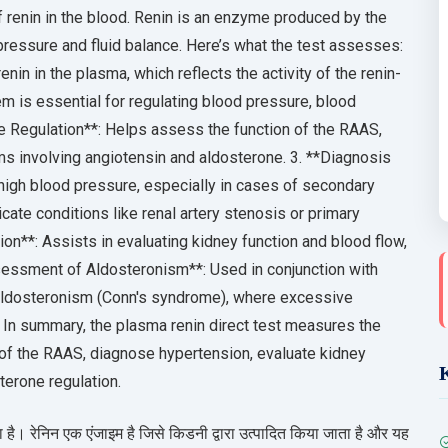
f renin in the blood. Renin is an enzyme produced by the
d pressure and fluid balance. Here’s what the test assesses:
nin in the plasma, which reflects the activity of the renin-
 is essential for regulating blood pressure, blood
e Regulation**: Helps assess the function of the RAAS,
s involving angiotensin and aldosterone. 3. **Diagnosis
high blood pressure, especially in cases of secondary
cate conditions like renal artery stenosis or primary
on**: Assists in evaluating kidney function and blood flow,
ssessment of Aldosteronism**: Used in conjunction with
 aldosteronism (Conn's syndrome), where excessive
. In summary, the plasma renin direct test measures the
 of the RAAS, diagnose hypertension, evaluate kidney
terone regulation.
पता है। रेनिन एक एंजाइम है जिसे किडनी द्वारा उत्पादित किया जाता है और यह