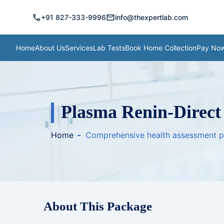
call
mail
+91 827-333-9996
info@thexpertlab.com
Home
About Us
Services
Lab Tests
Book Home Collection
Pay No
Plasma Renin-Direct
Home
Comprehensive health assessment 
About This Package