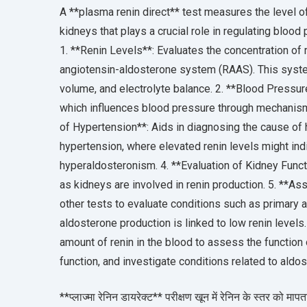
A **plasma renin direct** test measures the level o
kidneys that plays a crucial role in regulating bloo
1. **Renin Levels**: Evaluates the concentration of re
angiotensin-aldosterone system (RAAS). This system
volume, and electrolyte balance. 2. **Blood Pressur
which influences blood pressure through mechanism
of Hypertension**: Aids in diagnosing the cause of 
hypertension, where elevated renin levels might indi
hyperaldosteronism. 4. **Evaluation of Kidney Functi
as kidneys are involved in renin production. 5. **A
other tests to evaluate conditions such as primary
aldosterone production is linked to low renin levels
amount of renin in the blood to assess the function
function, and investigate conditions related to aldos
**प्लाज्मा रेनिन डायरेक्ट** परीक्षण खून में रेनिन के स्तर को मा