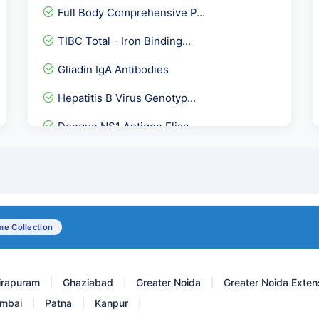
Full Body Comprehensive P...
TIBC Total - Iron Binding...
Gliadin IgA Antibodies
Hepatitis B Virus Genotyp...
Dengue NS1 Antigen Elisa
C- Peptide - Post Prandia...
Progesterone
Anti Phospholipid Antibod...
e Collection
Protein C
irapuram
Ghaziabad
Greater Noida
Greater Noida Exten
|
|
|
mbai
Patna
Kanpur
|
|
|