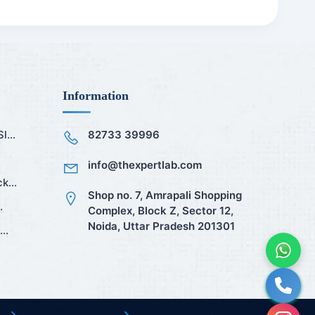
Information
...
82733 39996
info@thexpertlab.com
k...
Shop no. 7, Amrapali Shopping
.
Complex, Block Z, Sector 12,
Noida, Uttar Pradesh 201301
..